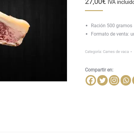
27,00
€
IVA incluid
Ración 500 gramos
Formato de venta: u
Categoría:
Carnes de vaca
Compartir en: