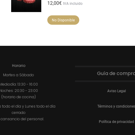
12,00
€
IVA incluido
No Disponible
Horario
Guía de compr
Martes a Sábado
Mediodía: 13:30 - 16:00
Noches: 20:30 - 23:00
Aviso Legal
(horario de cocina)
todo el día y Lunes todo el día
Términos y condicione
cerrado
 cansancio del personal.
Política de privacidad