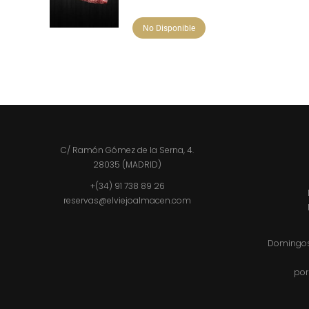
No Disponible
C/ Ramón Gómez de la Serna, 4.
28035 (MADRID)
+(34) 91 738 89 26
reservas@elviejoalmacen.com
Domingos 
por