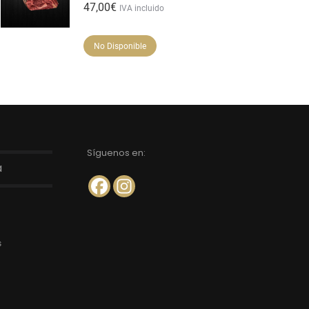
47,00
€
IVA incluido
No Disponible
Síguenos en:
a
s