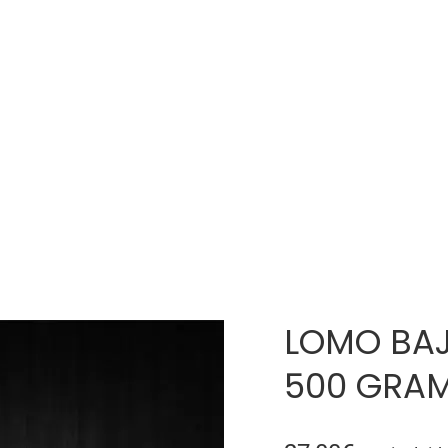
rta
A domicilio
Tarjeta Regalo
Contacto
LOMO BAJ
500 GRA