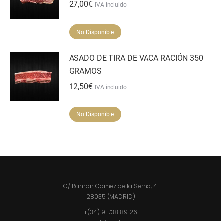
27,00
€
IVA incluido
No Disponible
ASADO DE TIRA DE VACA RACIÓN 350
GRAMOS
12,50
€
IVA incluido
No Disponible
C/ Ramón Gómez de la Serna, 4.
28035 (MADRID)
+(34) 91 738 89 26